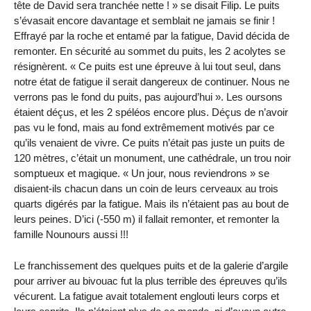
tête de David sera tranchée nette ! » se disait Filip. Le puits
s’évasait encore davantage et semblait ne jamais se finir !
Effrayé par la roche et entamé par la fatigue, David décida de
remonter. En sécurité au sommet du puits, les 2 acolytes se
résignèrent. « Ce puits est une épreuve à lui tout seul, dans
notre état de fatigue il serait dangereux de continuer. Nous ne
verrons pas le fond du puits, pas aujourd’hui ». Les oursons
étaient déçus, et les 2 spéléos encore plus. Déçus de n’avoir
pas vu le fond, mais au fond extrêmement motivés par ce
qu’ils venaient de vivre. Ce puits n’était pas juste un puits de
120 mètres
, c’était un monument, une cathédrale, un trou noir
somptueux et magique. « Un jour, nous reviendrons » se
disaient-ils chacun dans un coin de leurs cerveaux au trois
quarts digérés par la fatigue. Mais ils n’étaient pas au bout de
leurs peines. D’ici (
-550 m
) il fallait remonter, et remonter la
famille Nounours aussi !!!
Le franchissement des quelques puits et de la galerie d’argile
pour arriver au bivouac fut la plus terrible des épreuves qu’ils
vécurent. La fatigue avait totalement englouti leurs corps et