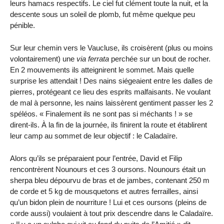
leurs hamacs respectifs. Le ciel fut clément toute la nuit, et la
descente sous un soleil de plomb, fut même quelque peu
pénible.
Sur leur chemin vers le Vaucluse, ils croisèrent (plus ou moins
volontairement) une
via ferrata
perchée sur un bout de rocher.
En 2 mouvements ils atteignirent le sommet. Mais quelle
surprise les attendait ! Des nains siégeaient entre les dalles de
pierres, protégeant ce lieu des esprits malfaisants. Ne voulant
de mal à personne, les nains laissèrent gentiment passer les 2
spéléos. « Finalement ils ne sont pas si méchants ! » se
dirent-ils. À la fin de la journée, ils finirent la route et établirent
leur camp au sommet de leur objectif : le Caladaïre.
Alors qu’ils se préparaient pour l’entrée, David et Filip
rencontrèrent Nounours et ces 3 oursons. Nounours était un
sherpa bleu dépourvu de bras et de jambes, contenant
250 m
de corde et
5 kg
de mousquetons et autres ferrailles, ainsi
qu’un bidon plein de nourriture ! Lui et ces oursons (pleins de
corde aussi) voulaient à tout prix descendre dans le Caladaïre.