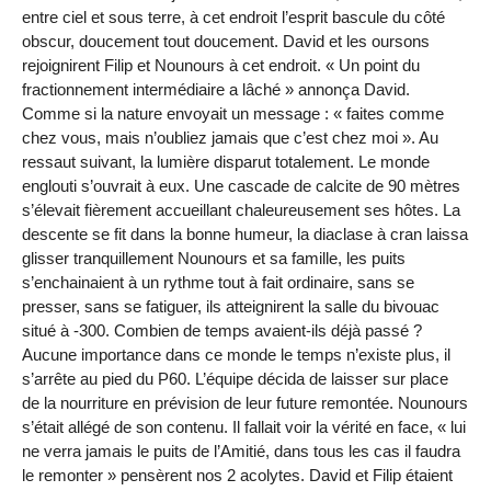
entre ciel et sous terre, à cet endroit l’esprit bascule du côté
obscur, doucement tout doucement. David et les oursons
rejoignirent Filip et Nounours à cet endroit. « Un point du
fractionnement intermédiaire a lâché » annonça David.
Comme si la nature envoyait un message : « faites comme
chez vous, mais n’oubliez jamais que c’est chez moi ». Au
ressaut suivant, la lumière disparut totalement. Le monde
englouti s’ouvrait à eux. Une cascade de calcite de
90 mètres
s’élevait fièrement accueillant chaleureusement ses hôtes. La
descente se fit dans la bonne humeur, la diaclase à cran laissa
glisser tranquillement Nounours et sa famille, les puits
s’enchainaient à un rythme tout à fait ordinaire, sans se
presser, sans se fatiguer, ils atteignirent la salle du bivouac
situé à ‑300. Combien de temps avaient-ils déjà passé ?
Aucune importance dans ce monde le temps n’existe plus, il
s’arrête au pied du P60. L’équipe décida de laisser sur place
de la nourriture en prévision de leur future remontée. Nounours
s’était allégé de son contenu. Il fallait voir la vérité en face, « lui
ne verra jamais le puits de l’Amitié, dans tous les cas il faudra
le remonter » pensèrent nos 2 acolytes. David et Filip étaient