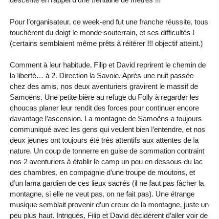
Pour l’organisateur, ce week-end fut une franche réussite, tous
touchèrent du doigt le monde souterrain, et ses difficultés !
(certains semblaient même prêts à réitérer !!! objectif atteint.)
Comment à leur habitude, Filip et David reprirent le chemin de
la liberté… à 2. Direction
la Savoie. Après
une nuit passée
chez des amis, nos deux aventuriers gravirent le massif de
Samoëns. Une petite bière au refuge du Folly à regarder les
choucas planer leur rendit des forces pour continuer encore
davantage l’ascension. La montagne de Samoëns a toujours
communiqué avec les gens qui veulent bien l’entendre, et nos
deux jeunes ont toujours été très attentifs aux attentes de la
nature. Un coup de tonnerre en guise de sommation contraint
nos 2 aventuriers à établir le camp un peu en dessous du lac
des chambres, en compagnie d’une troupe de moutons, et
d’un lama gardien de ces lieux sacrés (il ne faut pas fâcher la
montagne, si elle ne veut pas, on ne fait pas). Une étrange
musique semblait provenir d’un creux de la montagne, juste un
peu plus haut. Intrigués, Filip et David décidèrent d’aller voir de