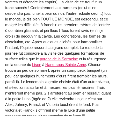
ventres et détendre les esprits). La visite de ce trou fut un
franc succès ! Contrairement aux rumeurs (celui-ci ne
descendra pas, untel a peur du noir, l’autre redoute ceci…) tout
le monde, je dis bien TOUT LE MONDE, est descendu, et ce
malgré les difficultés à franchir les premiers mètres de l’entrée
ô combien glissants et périlleux ! Tous furent ravis (enfin je
crois) de découvrir la cavité. Les concrétions, les formes de
dissolution, etc. Après quelques clichés pour immortaliser
l’instant, l’équipe ressortit au grand complet. Le reste de la
journée fut consacré à la visite des quelques formations de
surface telles que le
porche de la Sarrazine
et la résurgence
de la source du
Lison
à
Nans-sous-Sainte-Anne
. Chacun
trouva un peu de sommeil, après un somptueux banquet (un
peu, car quelques hurlements d’ours firent trembler les murs.
paraît-il). Le lendemain la grotte choisie était d’un autre niveau,
et sélectionna au fur et à mesure, les plus téméraires. Trois
n’entrèrent même pas, 2 s’arrêtèrent au premier ressaut, quant
à la petite Luna (âgée de ?) elle reviendra un jour c’est sur.
Alex, Jahnny, Franck et Victoria touchèrent le fond. Puis
victoria et Franck s’offrirent même le luxe d’une petite
descente en rappel d’une trentaine de mètres !!!