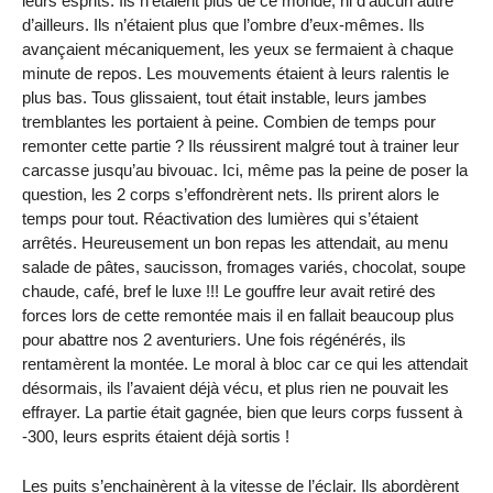
leurs esprits. Ils n’étaient plus de ce monde, ni d’aucun autre
d’ailleurs. Ils n’étaient plus que l’ombre d’eux-mêmes. Ils
avançaient mécaniquement, les yeux se fermaient à chaque
minute de repos. Les mouvements étaient à leurs ralentis le
plus bas. Tous glissaient, tout était instable, leurs jambes
tremblantes les portaient à peine. Combien de temps pour
remonter cette partie ? Ils réussirent malgré tout à trainer leur
carcasse jusqu’au bivouac. Ici, même pas la peine de poser la
question, les 2 corps s’effondrèrent nets. Ils prirent alors le
temps pour tout. Réactivation des lumières qui s’étaient
arrêtés. Heureusement un bon repas les attendait, au menu
salade de pâtes, saucisson, fromages variés, chocolat, soupe
chaude, café, bref le luxe !!! Le gouffre leur avait retiré des
forces lors de cette remontée mais il en fallait beaucoup plus
pour abattre nos 2 aventuriers. Une fois régénérés, ils
rentamèrent la montée. Le moral à bloc car ce qui les attendait
désormais, ils l’avaient déjà vécu, et plus rien ne pouvait les
effrayer. La partie était gagnée, bien que leurs corps fussent à
-300, leurs esprits étaient déjà sortis !
Les puits s’enchainèrent à la vitesse de l’éclair. Ils abordèrent