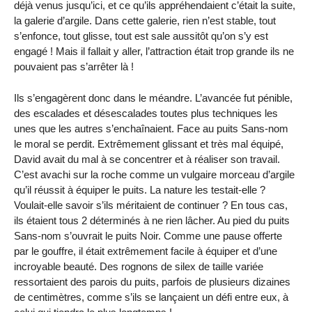
déjà venus jusqu’ici, et ce qu’ils appréhendaient c’était la suite,
la galerie d’argile. Dans cette galerie, rien n’est stable, tout
s’enfonce, tout glisse, tout est sale aussitôt qu’on s’y est
engagé ! Mais il fallait y aller, l’attraction était trop grande ils ne
pouvaient pas s’arrêter là !
Ils s’engagèrent donc dans le méandre. L’avancée fut pénible,
des escalades et désescalades toutes plus techniques les
unes que les autres s’enchaînaient. Face au puits Sans-nom
le moral se perdit. Extrêmement glissant et très mal équipé,
David avait du mal à se concentrer et à réaliser son travail.
C’est avachi sur la roche comme un vulgaire morceau d’argile
qu’il réussit à équiper le puits. La nature les testait-elle ?
Voulait-elle savoir s’ils méritaient de continuer ? En tous cas,
ils étaient tous 2 déterminés à ne rien lâcher. Au pied du puits
Sans-nom s’ouvrait le puits Noir. Comme une pause offerte
par le gouffre, il était extrêmement facile à équiper et d’une
incroyable beauté. Des rognons de silex de taille variée
ressortaient des parois du puits, parfois de plusieurs dizaines
de centimètres, comme s’ils se lançaient un défi entre eux, à