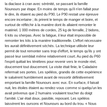
la diaclase à cran avec sérénité, se passant la famille
Nounours par étape. En moins de temps qu’il n’en fallait pour
le dire, ils étaient au pied du P90. Le P90 restait une épreuve
encore incertaine ; ils prirent le temps de manger et boire, et
surtout de réfléchir à la manière dont ils allaient remonter le
matériel.
1 000 mètres
de cordes,
25 kg
de ferraille, 2 bidons,
6 kits ou sherpas. Avec la fatigue, il leur était impossible de
remonter les kits à la manière traditionnelle. L’effort nécessaire
les aurait définitivement séchés. La technique utilisée leur
permit de tout remonter sans trop d’effort, le temps qu’ils y ont
passé leur semblait même relativement court. Au pied du P60
l’esprit quittait les ténèbres pour revenir vers le monde réel,
doucement tout doucement. La visite était finie, le Caladaïre
refermait ses portes. Les spéléos, grandis de cette expérience
le saluèrent humblement avant de ressortir définitivement
emportant la famille Nounours avec eux. En surface, il faisait
nuit, les étoiles étaient au rendez-vous comme si quelqu’un les
avait prévenus que 2 humains voulaient toucher du doigt
l’amitié. L’air était doux, paisible, reposant. Les spéléos
laissèrent les oursons et Nounours au bord du trou. « Nous