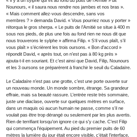
« Il y a un sylphe qui vit au fond du puits de l’Amitié » dit
Nounours, « il saura nous rendre nos jambes et nos bras ».
« Mais comment allez-vous descendre, sans vos
membres ? » demanda David. « Vous pourriez nous y porter »
rétorqua le gros sherpa. « Le puits de l’Amitié se situe à
400 m
sous nos pieds, de plus une fois au fond rien ne nous dit que
nous trouverons le sylphe » affirma Filip. « S‘il vous plaît, s’il
vous plaît » s’écrièrent les trois oursons. « Bon d’accord »
répondit David, « après tout, on n’est pas à
80 kg
près »
ajouta-t-il en souriant. Et c’est ainsi que David, Filip, Nounours
et les 3 oursons se préparèrent à franchir le seuil du Caladaïre.
Le Caladaïre n’est pas une grotte, c’est une porte ouverte sur
un nouveau monde. Un monde sombre, étrange. Sa grandeur
effraie, mais sa beauté rassure. L’entrée reste très sommaire,
juste une diaclase, ouverte sur quelques mètres en surface,
dans un maquis où aucun humain ne passe, comme s’il ne
voulait pas être trop dérangé ou seulement par les plus avertis.
Rien de terrifiant lorsqu’on ignore ce qui s’y cache. C’est Filip
qui commença l’équipement. Au pied du premier puits de
60
mètres
la lumière du jour était encore visible, c’était l’interface,