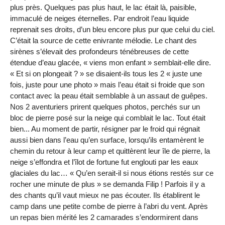
plus près. Quelques pas plus haut, le lac était là, paisible,
immaculé de neiges éternelles. Par endroit l’eau liquide
reprenait ses droits, d’un bleu encore plus pur que celui du ciel.
C’était la source de cette enivrante mélodie. Le chant des
sirènes s’élevait des profondeurs ténébreuses de cette
étendue d’eau glacée, « viens mon enfant » semblait-elle dire.
« Et si on plongeait ? » se disaient-ils tous les 2 « juste une
fois, juste pour une photo » mais l’eau était si froide que son
contact avec la peau était semblable à un assaut de guêpes.
Nos 2 aventuriers prirent quelques photos, perchés sur un
bloc de pierre posé sur la neige qui comblait le lac. Tout était
bien... Au moment de partir, résigner par le froid qui régnait
aussi bien dans l’eau qu’en surface, lorsqu’ils entamèrent le
chemin du retour à leur camp et quittèrent leur île de pierre, la
neige s’effondra et l’îlot de fortune fut englouti par les eaux
glaciales du lac… « Qu’en serait-il si nous étions restés sur ce
rocher une minute de plus » se demanda Filip ! Parfois il y a
des chants qu’il vaut mieux ne pas écouter. Ils établirent le
camp dans une petite combe de pierre à l’abri du vent. Après
un repas bien mérité les 2 camarades s’endormirent dans