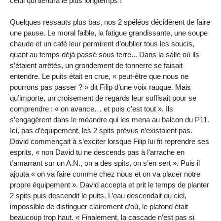
celui qui tiendra le plus longtemps !
Quelques ressauts plus bas, nos 2 spéléos décidèrent de faire
une pause. Le moral faible, la fatigue grandissante, une soupe
chaude et un café leur permirent d’oublier tous les soucis,
quant au temps déjà passé sous terre... Dans la salle où ils
s’étaient arrêtés, un grondement de tonnerre se faisait
entendre. Le puits était en crue, « peut-être que nous ne
pourrons pas passer ? » dit Filip d’une voix rauque. Mais
qu’importe, un croisement de regards leur suffisait pour se
comprendre : « on avance… et puis c’est tout ». Ils
s’engagèrent dans le méandre qui les mena au balcon du P11.
Ici, pas d’équipement, les 2 spits prévus n’existaient pas.
David commençait à s’exciter lorsque Filip lui fit reprendre ses
esprits, « non David tu ne descends pas à l’arrache en
t’amarrant sur un A.N., on a des spits, on s’en sert ». Puis il
ajouta « on va faire comme chez nous et on va placer notre
propre équipement ». David accepta et prit le temps de planter
2 spits puis descendit le puits. L’eau descendait du ciel,
impossible de distinguer clairement d’où, le plafond était
beaucoup trop haut. « Finalement, la cascade n’est pas si