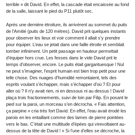
terrible » dit David. En effet, la cascade était encaissée au fond
de la salle, laissant le pied du P11 plutôt sec.
Après une dernière étroiture, ils arrivèrent au sommet du puits
de l’Amitié (puits de
120 mètres
). David prit quelques instants
pour observer les lieux et voir comment il allait s’y prendre
pour équiper. L’eau se jetait dans une faille étroite et semblait
tomber infiniment. Un petit passage en hauteur permettait
d’équiper hors crue. Les fesses dans le vide David prit le
temps d’observer, encore. Le puits était gargantuesque ! Nul
ne peut s’imaginer, l’esprit humain est bien trop petit pour une
telle chose. Des nuages d’humidité remontaient, tels des
esprits voulant s’échapper, mais s’échapper d’où ? Et pour
aller où ? Il n’y avait rien, ni en dessous ni au dessus ! David
plaça trois fractionnements, suivi de loin par Filip. En posant le
pied sur la paroi, un morceau s’en décrocha. « Fais attention,
ça parpine » cria très fort David. En effet, l’eau avait érodé les
parois en les entaillant comme des lames de pierre pointées
vers le bas. C’était une multitude d’épées qui virevoltaient au-
dessus de la tête de David ! « Si l’une d’elles se décroche, la