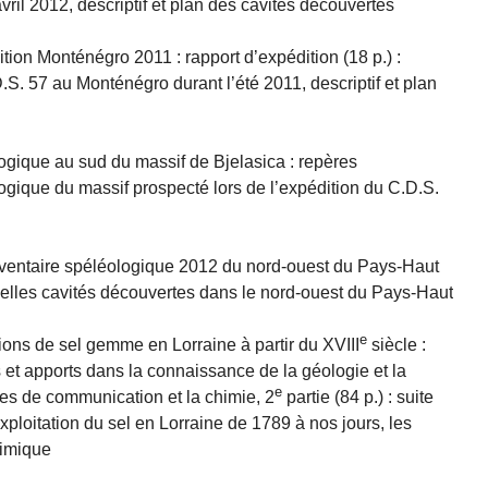
avril 2012, descriptif et plan des cavités découvertes
tion Monténégro 2011 : rapport d’expédition (18 p.) :
S. 57 au Monténégro durant l’été 2011, descriptif et plan
logique au sud du massif de Bjelasica : repères
logique du massif prospecté lors de l’expédition du C.D.S.
nventaire spéléologique 2012 du nord-ouest du Pays-Haut
ouvelles cavités découvertes dans le nord-ouest du Pays-Haut
e
ions de sel gemme en Lorraine à partir du XVIII
siècle :
s et apports dans la connaissance de la géologie et la
e
ies de communication et la chimie, 2
partie (84 p.) : suite
’exploitation du sel en Lorraine de 1789 à nos jours, les
himique