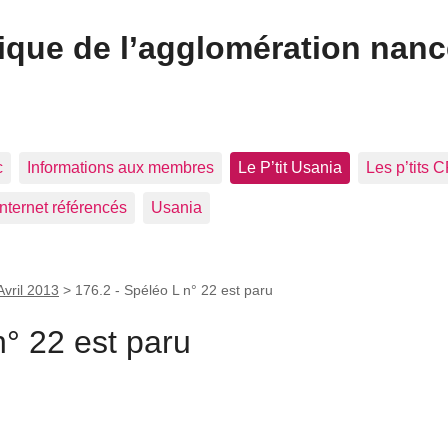
ique de l’agglomération nan
c
Informations aux membres
Le P’tit Usania
Les p’tits 
Internet référencés
Usania
Avril 2013
>
176.2 - Spéléo L n° 22 est paru
n° 22 est paru