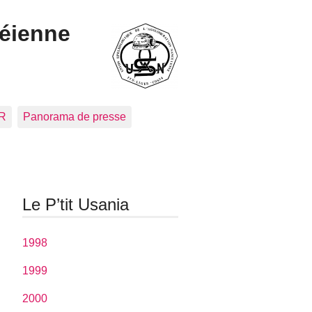
céienne
CR
Panorama de presse
Le P’tit Usania
1998
1999
2000