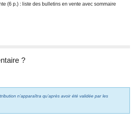
te (6 p.) : liste des bulletins en vente avec sommaire
taire ?
ribution n’apparaîtra qu’après avoir été validée par les