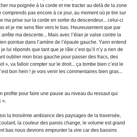
cher ma poignée à la corde et me tracter au-delà de la zone
e comprends pas encore à ce jour, au moment où je tire sur
e ma prise sur la corde en sortie du descendeur... celui-ci
s et je me sens filer vers le bas. Heureusement que par
 arrête ma descente... Mais avec l’élan je valse contre la
bien pointue dans l’arrière de l’épaule gauche. Yann entend
e lui réponds que tant que je râle c’est qu’il n’y a rien de
tant oublier mon bras gauche pour passer des fracs, des
t », va falloir compter sur le droit... ça tombe bien c’est le
est bon hein ! je vois venir les commentaires bien gras...
 profite pour faire une pause au niveau du ressaut qui
 ».
ussi la troisième ambiance des paysages de la traversée,
écoulant, la couleur des parois change, le volume est grand
ent bas nous devrons emprunter la vire car des bassins