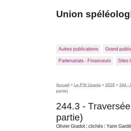
Union spéléolog
Autres publications
Grand publi
Partenariats - Financeurs
Sites 
Accueil
>
Le P’tit Usania
>
2018
>
244 -
partie)
244.3 - Traversée
partie)
Olivier Gradot ; clichés : Yann Gard