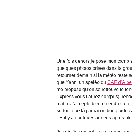
Une fois dehors je pose mon camp s
quelques photos prises dans la gro
retourner demain si la météo reste 
que Yann, un spéléo du
CAF d’Alber
me propose qu’on se retrouve le lend
Express vous l’aurez compris), rende
matin. J’accepte bien entendu car u
surtout que là j’aurai un bon guide c
FE il y a quelques années après plu
Je suis fin content, je vais donc pouv