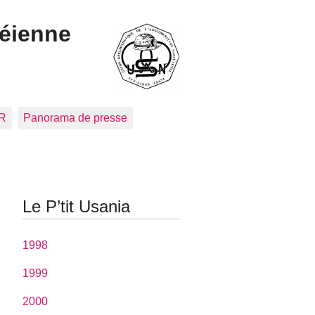
céienne
CR
Panorama de presse
Le P’tit Usania
1998
1999
2000