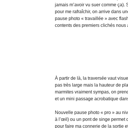
jamais m’avoir vu suer comme ça). S
pour me rafraîchir, on arrive dans un
pause photo « travaillée » avec flas
contents des premiers clichés nous all
À partir de là, la traversée vaut visu
pas très large mais la hauteur de pl
marmites vraiment sympas, on prend
et un mini passage acrobatique dans
Nouvelle pause photo « pro » au nive
à l’œil) ou un pont de singe permet d’
pour faire ma connerie de la sortie e