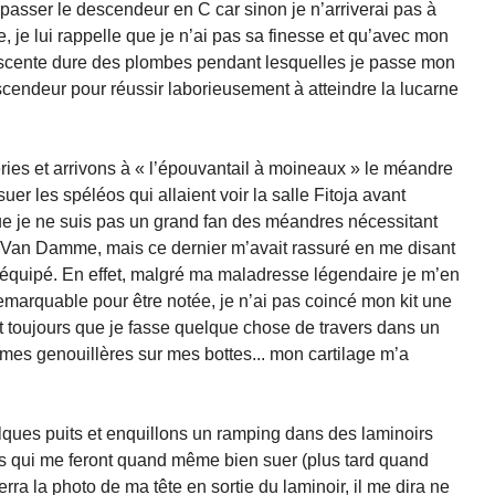
passer le descendeur en C car sinon je n’arriverai pas à
, je lui rappelle que je n’ai pas sa finesse et qu’avec mon
 descente dure des plombes pendant lesquelles je passe mon
scendeur pour réussir laborieusement à atteindre la lucarne
ries et arrivons à « l’épouvantail à moineaux » le méandre
 suer les spéléos qui allaient voir la salle Fitoja avant
ue je ne suis pas un grand fan des méandres nécessitant
 Van Damme, mais ce dernier m’avait rassuré en me disant
lus équipé. En effet, malgré ma maladresse légendaire je m’en
emarquable pour être notée, je n’ai pas coincé mon kit une
ut toujours que je fasse quelque chose de travers dans un
 mes genouillères sur mes bottes... mon cartilage m’a
ues puits et enquillons un ramping dans des laminoirs
is qui me feront quand même bien suer (plus tard quand
rra la photo de ma tête en sortie du laminoir, il me dira ne