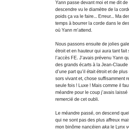
Yann passe devant moi et me dit de 
descendre vu le diamètre de la corde
poids ça va le faire... Erreur... Ma
temps à bourrer la corde dans le de
où Yann m’attend.
Nous passons ensuite de jolies gale
étroit et en hauteur qui aura tant fait
l’accès FE. J’avais prévenu Yann q
des grands écarts à la Jean-Claude
d’une part qu’il était étroit et de p
sors vivant et, chose suffisamment r
seule fois ! Luxe ! Mais comme il fa
méandre pour le coup j’avais laissé
remercié de cet oubli.
Le méandre passé, on descend quelq
qui ne sont pas des plus affreux ma
mon binôme nancéien
aka
le Lynx ve