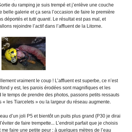
ortie du ramping je suis trempé et j’enlève une couche
e belle galerie et ça sera l’occasion de faire le première
hs déportés et
tutti quanti
. Le résultat est pas mal, et
ons rejoindre l’actif dans l’affluent de la Litorne.
ellement vraiment le coup ! L’affluent est superbe, ce n’est
afond y est, les parois érodées sont magnifiques et les
 le temps de prendre des photos, passons petits ressauts
 « les Tiarcelets » ou la largeur du réseau augmente.
au d’un joli P5 et bientôt un puits plus grand (P30 je dirai
éviter de faire trempette... L’endroit parfait que je choisis
t me faire une petite peur : à quelques mètres de l’eau