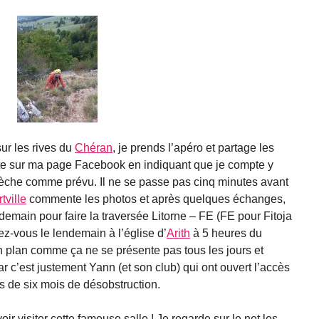
ur les rives du
Chéran
, je prends l’apéro et partage les
tte sur ma page Facebook en indiquant que je compte y
sèche comme prévu. Il ne se passe pas cinq minutes avant
tville
commente les photos et après quelques échanges,
emain pour faire la traversée Litorne – FE (FE pour Fitoja
z-vous le lendemain à l’église d’
Arith
à 5 heures du
n plan comme ça ne se présente pas tous les jours et
ar c’est justement Yann (et son club) qui ont ouvert l’accès
s de six mois de désobstruction.
oir visiter cette fameuse salle ! Je regarde sur le net les