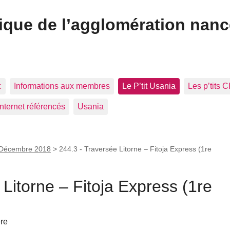
ique de l’agglomération nan
c
Informations aux membres
Le P’tit Usania
Les p’tits 
Internet référencés
Usania
 Décembre 2018
>
244.3 - Traversée Litorne – Fitoja Express (1re
 Litorne – Fitoja Express (1re
ère