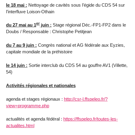
le 18 mai :
Nettoyage de cavités sous l’égide du CDS 54 sur
l’interfluve Loison-Othain
er
du 27 mai au 1
juin :
Stage régional Déc.-FP1-FP2 dans le
Doubs / Responsable : Christophe Petitjean
du 7 au 9 juin :
Congrès national et AG fédérale aux Eyzies,
capitale mondiale de la préhistoire
le 14 juin :
Sortie interclub du CDS 54 au gouffre AV1 (Villette,
54)
Activités régionales et nationales
agenda et stages régionaux :
http://csr-l.ffspeleo.fr/?
view=programme.php
actualités et agenda fédéral :
https://ffspeleo.fr/toutes-les-
actualites.html