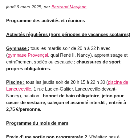
jeudi 6 mars 2025
,
par
Bertrand Maujean
Programme des activités et réunions
Activités régulières (hors périodes de vacances scolaires)
Gymnase :
tous les mardis soir de 20 h à 22 h avec
(
gymnase Provençal
, quai René II, Nancy), apprentissage et
entraînement spéléo ou escalade ;
chaussures de sport
propres obligatoires.
Piscine :
tous les jeudis soir de 20 h 15 à 22 h 30 (
piscine de
Laneuveville
, 1 rue Lucien-Galtier, Laneuveville-devant-
Nancy), natation ;
bonnet de bain obligatoire, jeton pour
casier de vestiaire, caleçon et assimilé interdit ; entrée à
2,75 €/personne.
Programme du mois de mars
Envie d’une sortie non programmée ?
N’hésitez pas à