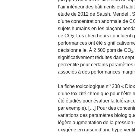
l’air intérieur des bâtiments est ha
étude de 2012 de Satish, Mendell, Sh
d’une concentration anormale de C
sujets humains en les plaçant pend
de CO
. Les chercheurs concluent 
2
performances ont été significativem
décisionnelle. À 2 500 ppm de CO
2
significativement réduites dans sep
percentile pour certains paramètre
associés à des performances margin
o
La fiche toxicologique n
238 « Dioxy
d’une toxicité chronique pour l’être
été étudiés pour évaluer la toléranc
par exemple). […] Pour des concentr
variations des paramètres biologique
légère augmentation de la pression
oxygène en raison d’une hyperventila