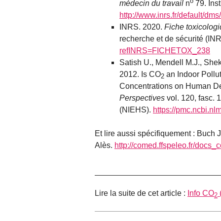
o
médecin du travail
n
79. Inst
http://www.inrs.fr/default/d
INRS. 2020.
Fiche toxicolog
recherche et de sécurité (IN
refINRS=FICHETOX_238
Satish U., Mendell M.J., Shekh
2012. Is CO
an Indoor Pollu
2
Concentrations on Human D
Perspectives
vol. 120, fasc. 
(NIEHS).
https://pmc.ncbi.n
Et lire aussi spécifiquement : Buch J
Alès.
http://comed.ffspeleo.fr/doc
Lire la suite de cet article :
Info CO
2