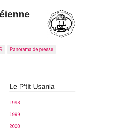
céienne
CR
Panorama de presse
Le P’tit Usania
1998
1999
2000