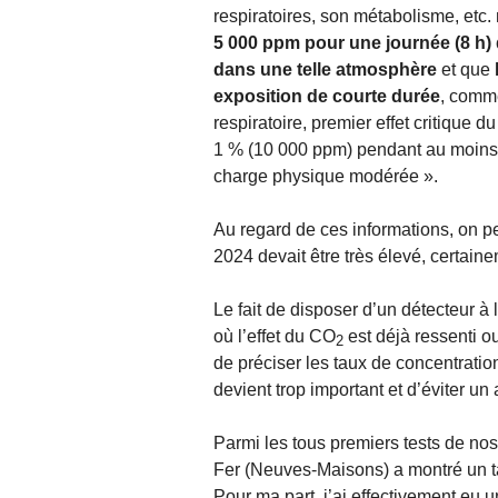
respiratoires, son métabolisme, etc
5 000 ppm pour une journée (8 h) 
dans une telle atmosphère
et que
exposition de courte durée
, comme
respiratoire, premier effet critique d
1 % (10 000 ppm) pendant au moins
charge physique modérée ».
Au regard de ces informations, on 
2024 devait être très élevé, certaine
Le fait de disposer d’un détecteur à 
où l’effet du CO
est déjà ressenti ou
2
de préciser les taux de concentratio
devient trop important et d’éviter un 
Parmi les tous premiers tests de nos 
Fer (Neuves-Maisons) a montré un ta
Pour ma part, j’ai effectivement eu