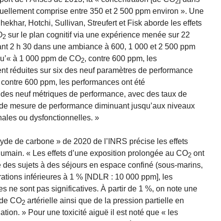
2
bituellement comprise entre 350 et 2 500 ppm environ ». Une
ekhar, Hotchi, Sullivan, Streufert et Fisk aborde les effets
O
sur le plan cognitif via une expérience menée sur 22
2
ant 2 h 30 dans une ambiance à 600, 1 000 et 2 500 ppm
qu’« à 1 000 ppm de CO
, contre 600 ppm, les
2
ent réduites sur six des neuf paramètres de performance
, contre 600 ppm, les performances ont été
t des neuf métriques de performance, avec des taux de
s de mesure de performance diminuant jusqu’aux niveaux
ales ou dysfonctionnelles. »
de de carbone » de 2020 de l’INRS précise les effets
 humain. « Les effets d’une exposition prolongée au CO
ont
2
e des sujets à des séjours en espace confiné (sous-marins,
ations inférieures à 1 % [NDLR : 10 000 ppm], les
s ne sont pas significatives. À partir de 1 %, on note une
 de CO
artérielle ainsi que de la pression partielle en
2
tion. » Pour une toxicité aiguë il est noté que « les