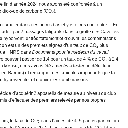
e fin d’année 2024 nous avons été confrontés à un
e dioxyde de carbone (CO
).
2
ccumuler dans des points bas et y être très concentré… En
raduit par 2 passages fatigants dans la grotte des Cavottes
’hyperventiler très fortement et d’ouvrir les combinaisons
ation est un des premiers signes d’un taux de CO
plus
2
que l’INRS dans
Documents pour le médecin du travail
ire pouvant passer de 1,4 pour un taux de 4 % de CO
à 2,4
2
n Meuse, nous avons été amenés à tester un détecteur
-en-Barrois) et remarquer des taux plus importants que la
’hyperventiler et d’ouvrir les combinaisons.
cidé d’acquérir 2 appareils de mesure au niveau du club
permis d’effectuer des premiers relevés par nos propres
jours, le taux de CO
dans l’air est de 415 parties par million
2
ort de l’Anses de 2013, la « concentration [de CO
] dans