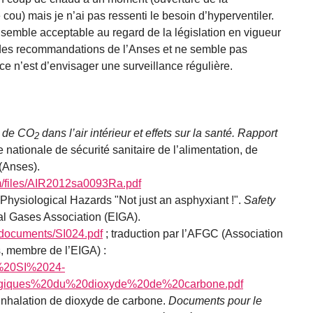
ou) mais je n’ai pas ressenti le besoin d’hyperventiler.
l semble acceptable au regard de la législation en vigueur
s des recommandations de l’Anses et ne semble pas
 ce n’est d’envisager une surveillance régulière.
s de CO
dans l’air intérieur et effets sur la santé. Rapport
2
 nationale de sécurité sanitaire de l’alimentation, de
 (Anses).
em/files/AIR2012sa0093Ra.pdf
hysiological Hazards "Not just an asphyxiant !".
Safety
al Gases Association (EIGA).
/documents/SI024.pdf
; traduction par l’AFGC (Association
, membre de l’EIGA) :
GA%20SI%2024-
giques%20du%20dioxyde%20de%20carbone.pdf
 inhalation de dioxyde de carbone.
Documents pour le