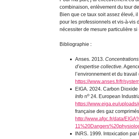
combinaison, enlèvement du tour de c
Bien que ce taux soit assez élevé, i
pour les professionnels et vis-à-vi
nécessiter de mesure particulière si
Bibliographie :
Anses. 2013.
Concentration
d’expertise collective
. Agence
l’environnement et du travail
https://www.anses.fr/fr/syst
EIGA. 2024. Carbon Dioxide P
o
Info
n
24. European Industri
https://www.eiga.eu/uploads
française des gaz comprimés
http://www.afgc.fr/data/EI
11%20Dangers%20physiolo
INRS. 1999. Intoxication par