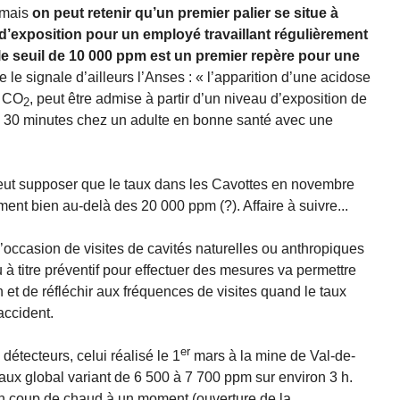
. mais
on peut retenir qu’un premier palier se situe à
d’exposition pour un employé travaillant régulièrement
le seuil de 10 000 ppm est un premier repère pour une
 le signale d’ailleurs l’Anses : « l’apparition d’une acidose
u CO
, peut être admise à partir d’un niveau d’exposition de
2
 30 minutes chez un adulte en bonne santé avec une
peut supposer que le taux dans les Cavottes en novembre
ment bien au-delà des 20 000 ppm (?). Affaire à suivre...
l’occasion de visites de cavités naturelles ou anthropiques
 à titre préventif pour effectuer des mesures va permettre
n et de réfléchir aux fréquences de visites quand le taux
accident.
er
détecteurs, celui réalisé le 1
mars à la mine de Val-de-
ux global variant de 6 500 à 7 700 ppm sur environ 3 h.
 un coup de chaud à un moment (ouverture de la