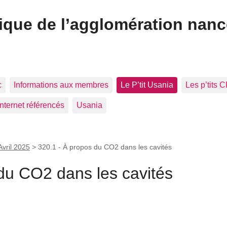
ique de l’agglomération nan
c
Informations aux membres
Le P’tit Usania
Les p’tits 
Internet référencés
Usania
Avril 2025
>
320.1 - À propos du CO2 dans les cavités
du CO2 dans les cavités