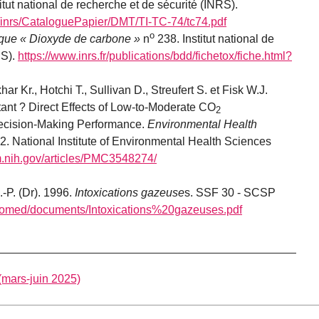
itut national de recherche et de sécurité (INRS).
ms/inrs/CataloguePapier/DMT/TI-TC-74/tc74.pdf
o
ique « Dioxyde de carbone »
n
238. Institut national de
RS).
https://www.inrs.fr/publications/bdd/fichetox/fiche.html?
ar Kr., Hotchi T., Sullivan D., Streufert S. et Fisk W.J.
tant ? Direct Effects of Low-to-Moderate CO
2
ecision-Making Performance.
Environmental Health
12. National Institute of Environmental Health Sciences
lm.nih.gov/articles/PMC3548274/
.-P. (Dr). 1996.
Intoxications gazeuse
s. SSF 30 - SCSP
s_comed/documents/Intoxications%20gazeuses.pdf
(mars-juin 2025)