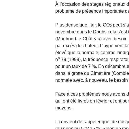
À l’occasion des stages régionaux d
problème de présence importante d
Plus dense que l’air, le CO
peut s’a
2
novembre dans le Doubs cela s’est t
(Montrond-le-Château) avec besoin d
par excès de chaleur. L’hyperventil
élevé que la normale, comme l’indi
o
n
79 (1999), la fréquence respirato
pour un taux de 7 %. En décembre e
dans la grotte du Cimetière (Comble
normale avec, à nouveau, le besoin d
Face à ces problèmes nous avons dé
qui ont été livrés en février et ont 
moyens.
Il convient de rappeler que, de nos 
(ou ppm) ou 0,0415 %. Selon un rapp