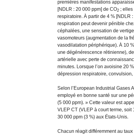
premières manifestations apparaisse
[NDLR : 20 000 ppm] de CO
; elles
2
respiratoire. À partir de 4 % [NDLR :
respiration peut devenir pénible chez
céphalées, une sensation de vertige 
vasomoteurs (augmentation de la fré
vasodilatation périphérique). À 10 %
une dégénérescence rétinienne), de
artérielle avec perte de connaissance
minutes. Lorsque l’on avoisine 20 %,
dépression respiratoire, convulsion,
Selon l’European Industrial Gases A
employé en bonne santé sur une pér
(5 000 ppm). » Cette valeur est appe
VLEP CT (VLEP à court terme, soit 
30 000 ppm (3 %) aux États-Unis.
Chacun réagit différemment au tau