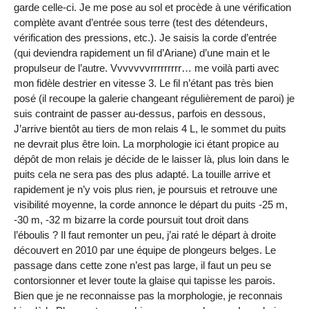
garde celle-ci. Je me pose au sol et procède à une vérification
complète avant d’entrée sous terre (test des détendeurs,
vérification des pressions, etc.). Je saisis la corde d’entrée
(qui deviendra rapidement un fil d’Ariane) d’une main et le
propulseur de l’autre. Vvvvvvvrrrrrrrrr… me voilà parti avec
mon fidèle destrier en vitesse 3. Le fil n’étant pas très bien
posé (il recoupe la galerie changeant régulièrement de paroi) je
suis contraint de passer au-dessus, parfois en dessous,
J’arrive bientôt au tiers de mon relais 4 L, le sommet du puits
ne devrait plus être loin. La morphologie ici étant propice au
dépôt de mon relais je décide de le laisser là, plus loin dans le
puits cela ne sera pas des plus adapté. La touille arrive et
rapidement je n’y vois plus rien, je poursuis et retrouve une
visibilité moyenne, la corde annonce le départ du puits ‑25 m,
‑30 m, ‑32 m bizarre la corde poursuit tout droit dans
l’éboulis ? Il faut remonter un peu, j’ai raté le départ à droite
découvert en 2010 par une équipe de plongeurs belges. Le
passage dans cette zone n’est pas large, il faut un peu se
contorsionner et lever toute la glaise qui tapisse les parois.
Bien que je ne reconnaisse pas la morphologie, je reconnais