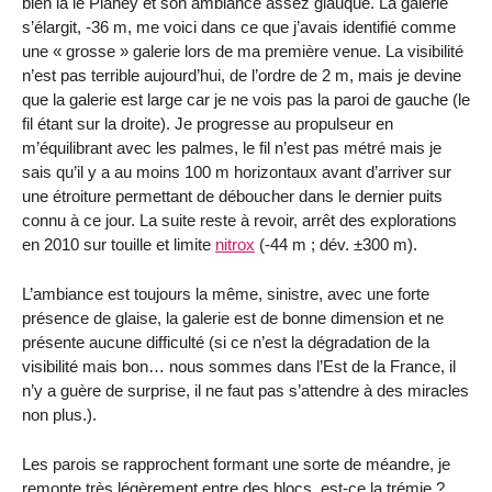
bien là le Planey et son ambiance assez glauque. La galerie
s’élargit, ‑36 m, me voici dans ce que j’avais identifié comme
une « grosse » galerie lors de ma première venue. La visibilité
n’est pas terrible aujourd’hui, de l’ordre de 2 m, mais je devine
que la galerie est large car je ne vois pas la paroi de gauche (le
fil étant sur la droite). Je progresse au propulseur en
m’équilibrant avec les palmes, le fil n’est pas métré mais je
sais qu’il y a au moins 100 m horizontaux avant d’arriver sur
une étroiture permettant de déboucher dans le dernier puits
connu à ce jour. La suite reste à revoir, arrêt des explorations
en 2010 sur touille et limite
nitrox
(‑44 m ; dév. ±300 m).
L’ambiance est toujours la même, sinistre, avec une forte
présence de glaise, la galerie est de bonne dimension et ne
présente aucune difficulté (si ce n’est la dégradation de la
visibilité mais bon… nous sommes dans l’Est de la France, il
n’y a guère de surprise, il ne faut pas s’attendre à des miracles
non plus.).
Les parois se rapprochent formant une sorte de méandre, je
remonte très légèrement entre des blocs, est-ce la trémie ?