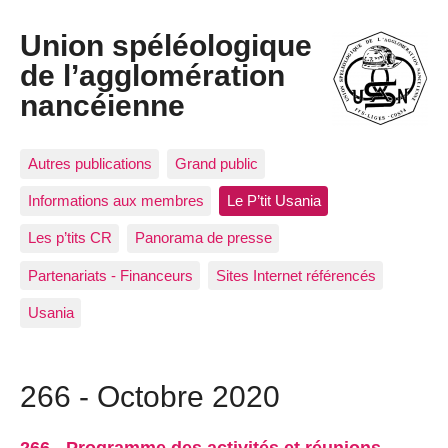
Union spéléologique
de l’agglomération
nancéienne
Autres publications
Grand public
Informations aux membres
Le P’tit Usania
Les p’tits CR
Panorama de presse
Partenariats - Financeurs
Sites Internet référencés
Usania
266 - Octobre 2020
266 - Programme des activités et réunions