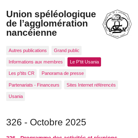
Union spéléologique
de l’agglomération
nancéienne
Autres publications
Grand public
Informations aux membres
Le P’tit Usania
Les p’tits CR
Panorama de presse
Partenariats - Financeurs
Sites Internet référencés
Usania
326 - Octobre 2025
326 - Programme des activités et réunions