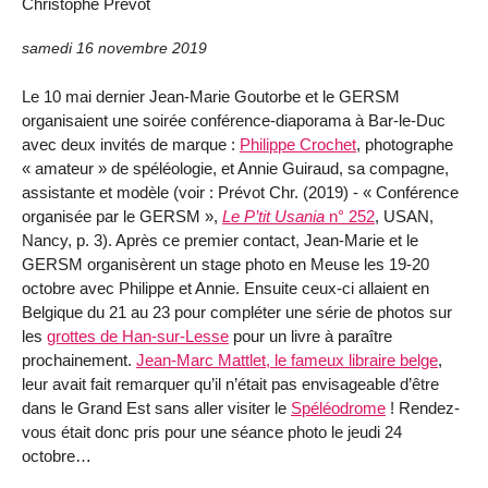
Christophe Prévot
samedi 16 novembre 2019
Le 10 mai dernier Jean-Marie Goutorbe et le GERSM
organisaient une soirée conférence-diaporama à Bar-le-Duc
avec deux invités de marque :
Philippe Crochet
, photographe
« amateur » de spéléologie, et Annie Guiraud, sa compagne,
assistante et modèle (voir : Prévot Chr. (2019) - « Conférence
organisée par le GERSM »,
Le P’tit Usania
n° 252
, USAN,
Nancy, p. 3). Après ce premier contact, Jean-Marie et le
GERSM organisèrent un stage photo en Meuse les 19-20
octobre avec Philippe et Annie. Ensuite ceux-ci allaient en
Belgique du 21 au 23 pour compléter une série de photos sur
les
grottes de Han-sur-Lesse
pour un livre à paraître
prochainement.
Jean-Marc Mattlet, le fameux libraire belge
,
leur avait fait remarquer qu’il n’était pas envisageable d’être
dans le Grand Est sans aller visiter le
Spéléodrome
! Rendez-
vous était donc pris pour une séance photo le jeudi 24
octobre…