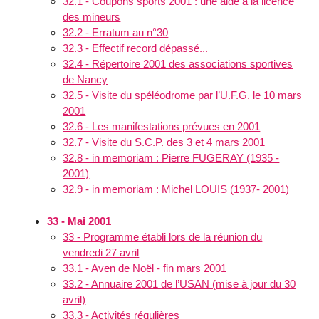
32.1 - Coupons sports 2001 : une aide à la licence
des mineurs
32.2 - Erratum au n°30
32.3 - Effectif record dépassé...
32.4 - Répertoire 2001 des associations sportives
de Nancy
32.5 - Visite du spéléodrome par l’U.F.G. le 10 mars
2001
32.6 - Les manifestations prévues en 2001
32.7 - Visite du S.C.P. des 3 et 4 mars 2001
32.8 - in memoriam : Pierre FUGERAY (1935 -
2001)
32.9 - in memoriam : Michel LOUIS (1937- 2001)
33 - Mai 2001
33 - Programme établi lors de la réunion du
vendredi 27 avril
33.1 - Aven de Noël - fin mars 2001
33.2 - Annuaire 2001 de l’USAN (mise à jour du 30
avril)
33.3 - Activités régulières