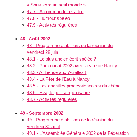
« Sous terre un seul monde »
47.7 - À commander et à lire
47.8 - Humour spéléo !
47.9 - Activités régulières
48 - Août 2002
48 - Programme établi lors de la réunion du
vendredi 28 juin
48.1 - Le plus ancien écrit spéléo ?
48.2 - Partenariat 2002 avec la ville de Nancy
48.3 - Affluence aux 7-Salles !
48.4 - La Fête de l’Eau à Nancy
48.5 - Les chenilles processionnaires du chêne
48.6 - Éva, le petit ampélosaure
48.7 - Activités régulières
49 - Septembre 2002
49 - Programme établi lors de la réunion du
vendredi 30 août
49.1 - L’Assemblée Générale 2002 de la Fédération