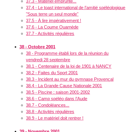
37.3 - Matériel emprunté...
37.4 - Le toast international de l’amitié spéléologique
"Sous terre un seul monde"
37.5 - À lire impérativement !
37.6 - La Coume Ouarnède
37.7 - Activités régulières
38 - Octobre 2001
38 - Programme établi lors de la réunion du
vendredi 28 septembre
38.1 - Centenaire de la loi de 1901 à NANCY
38.2 - Faites du Sport 2001
38.3 - Incident au mur du gymnase Provençal
38.4 - La Grande Cause Nationale 2001
38.5 - Piscine : saison 2001-2002
38.6 - Camp spéléo dans l’Aude
38.7 - Condoléances...
38.8 - Activités régulières
38.9 - Le matériel doit rentrer !
39 - Novembre 2001