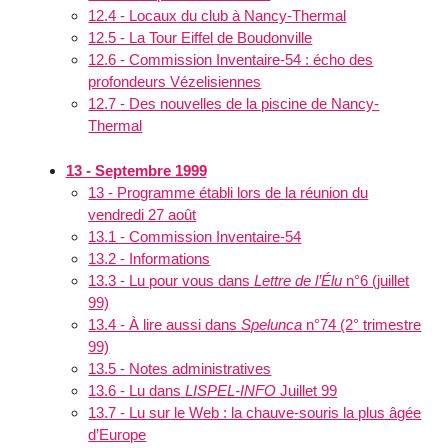
12.4 - Locaux du club à Nancy-Thermal
12.5 - La Tour Eiffel de Boudonville
12.6 - Commission Inventaire-54 : écho des
profondeurs Vézelisiennes
12.7 - Des nouvelles de la piscine de Nancy-
Thermal
13 - Septembre 1999
13 - Programme établi lors de la réunion du
vendredi 27 août
13.1 - Commission Inventaire-54
13.2 - Informations
13.3 - Lu pour vous dans
Lettre de l’Élu
n°6 (juillet
99)
13.4 - À lire aussi dans
Spelunca
n°74 (2° trimestre
99)
13.5 - Notes administratives
13.6 - Lu dans
LISPEL-INFO
Juillet 99
13.7 - Lu sur le Web : la chauve-souris la plus âgée
d’Europe