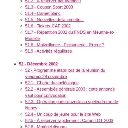
51.2 - À réserver par avance !
51.3 - Coupon Sport 2003
51.4 - Carnet blanc
51.5 - Nouvelles de la couette...
51.6 - Tickets-CAF 2002
51.7 - Répartition 2002 du FNDS en Meurthe-et-
Moselle
51.8 - Malveillance - Plaisanterie - Erreur ?
51.9 - Activités régulières
52 - Décembre 2002
52 - Programme établi lors de la réunion du
vendredi 29 novembre
52.1 - Charte du spéléologue
52.2 - Assemblée générale 2003 : cette annonce
vaut pour convocation
52.3 - Opération porte-ouverte au spéléodrome de
Nancy
52.4 - Un coup de jeune pour le site Web
52.5 - À réserver rapidement : Camp LOT 2003
52.6 - Matériel disparu