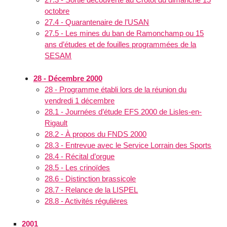
octobre
27.4 - Quarantenaire de l’USAN
27.5 - Les mines du ban de Ramonchamp ou 15
ans d’études et de fouilles programmées de la
SESAM
28 - Décembre 2000
28 - Programme établi lors de la réunion du
vendredi 1 décembre
28.1 - Journées d’étude EFS 2000 de Lisles-en-
Rigault
28.2 - À propos du FNDS 2000
28.3 - Entrevue avec le Service Lorrain des Sports
28.4 - Récital d’orgue
28.5 - Les crinoïdes
28.6 - Distinction brassicole
28.7 - Relance de la LISPEL
28.8 - Activités régulières
2001