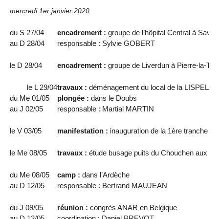
mercredi 1er janvier 2020
du S 27/04
encadrement :
groupe de l’hôpital Central à Savon
au D 28/04
responsable : Sylvie GOBERT
le D 28/04
encadrement :
groupe de Liverdun à Pierre-la-Tre
le L 29/04
travaux :
déménagement du local de la LISPEL à la
du Me 01/05
plongée :
dans le Doubs
au J 02/05
responsable : Martial MARTIN
le V 03/05
manifestation :
inauguration de la 1ère tranche de
le Me 08/05
travaux :
étude busage puits du Chouchen aux 7 Sa
du Me 08/05
camp :
dans l’Ardèche
au D 12/05
responsable : Bertrand MAUJEAN
du J 09/05
réunion :
congrès ANAR en Belgique
au D 12/05
coordination : Daniel PREVOT