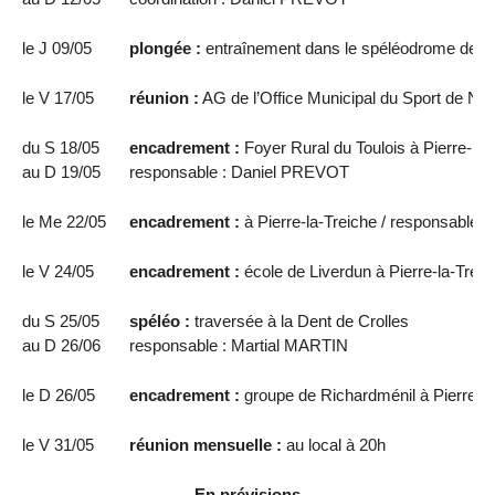
le J 09/05
plongée :
entraînement dans le spéléodrome de N
le V 17/05
réunion :
AG de l’Office Municipal du Sport de Na
du S 18/05
encadrement :
Foyer Rural du Toulois à Pierre-la-
au D 19/05
responsable : Daniel PREVOT
le Me 22/05
encadrement :
à Pierre-la-Treiche / responsable
le V 24/05
encadrement :
école de Liverdun à Pierre-la-Trei
du S 25/05
spéléo :
traversée à la Dent de Crolles
au D 26/06
responsable : Martial MARTIN
le D 26/05
encadrement :
groupe de Richardménil à Pierre-l
le V 31/05
réunion mensuelle :
au local à 20h
En prévisions