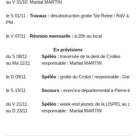
au V 31/10
Martial MARTIN
le S 01/11 -
Travaux :
désobstruction grotte Ste Reine / RdV à 14 h
PM
le V 07/11
Réunion mensuelle :
à 20h au local
En prévisions
du S 08/11
Spéléo :
traversée de la dent de Crolles
au Ma 11/11
responsable : Martial MARTIN
le D 09/11
Spéléo :
grotte du Crotot / responsable : Dan
le S 15/11
Secours :
exercice départemental à Pierre-la-T
du V 21/11
Spéléo :
week-end jeunes de la LISPEL au cent
au D 23/11
responsable : Martial MARTIN