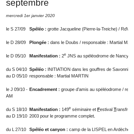
septembre
mercredi 1er janvier 2020
le S 27/09
Spéléo :
grotte Jacqueline (Pierre-la-Treiche) / RdV à
le D 28/09
Plongée :
dans le Doubs / responsable : Martial MA
e
le D 05/10
Manifestation :
2
JNS au spéléodrome de Nancy / r
du S 04/10
Spéléo :
INITIATION dans les gouffres de Savonnière
au D 05/10
responsable : Martial MARTIN
le J 09/10 -
Encadrement :
groupe d’amis au spéléodrome / res
AM
e
du S 18/10
Manifestation :
149
séminaire et
F
estival
T
ransfronta
au D 19/10
2003 pour le programme complet.
du L 27/10
Spéléo et canyon :
camp de la LISPEL en Ardèche ;