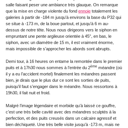
salle faisant peser une ambiance très glauque. On remarque
que la mise en charge violente du fond
ennoie
totalement les
galeries à partir de
-184 m
jusqu’à environs la base du P32 qui
se situe à
-173 m
, de la boue partout, et jusqu’à
6 m
au-
dessus de notre tête. Nous nous dirigeons vers le siphon en
empruntant une pente argileuse orientée à 45°, en bas, le
siphon, avec un diamètre de
15 m
, il est vraiment énorme,
mais impossible de s’approcher les abords sont abrupts.
Demi tour, à 16 heures on entame la remontée dans le premier
ème
puits et à 17h30 nous sommes à l’entrée du 2
méandre (où
il y a eu l’accident mortel) finalement les méandres passent
bien, je dirais que le plus dur ce sont les sorties de puits,
puisqu’il faut s’engager dans le méandre. Nous ressortons à
19h30, il fait nuit et froid.
Malgré l’image légendaire et morbide qu’à laissé ce gouffre,
c’est une très belle cavité avec des méandres sculptés à la
perfection, et des puits creusés dans un calcaire agressif et
bien déchiqueté. Une très belle visite jusqu’à
-173 m
, mais ne