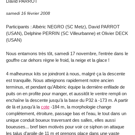
David PARROT
samedi 16 février 2008
Participants : Albéric NEGRO (SC Metz), David PARROT
(USAN), Delphine PERRIN (SC Villeurbanne) et Olivier DECK
(USAN)
Nous entamons très tôt, samedi 17 novembre, l’entrée dans le
gouffre car dehors règne le froid, la neige et la glace !
4 malheureux kits se joindront à nous, malgré ça la descente
est tranquille. Nous atteignons rapidement notre ancien
terminus, et pendant qu’Albéric équipe la dernière enfilade de
puits on en profite pour manger, et aussitôt le ventre rempli on
enchaîne la descente jusqu’à la base du P32 à
-173 m
. A partir
de là et jusqu’à la
cote
-184 m
, la morphologie change
complètement, étroiture, passage bas et l’eau, le tout dans un
unique conduit boueux traversant des salles, elles aussi
boueuses... bref bien motivés pour voir ce siphon on attaque
les talus d’argile de
11 m
et prenons place dans une vaste