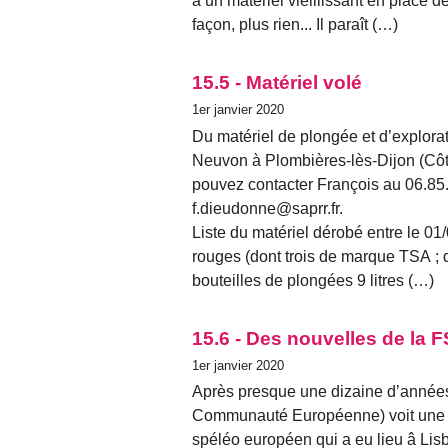
à un matériel vieillissant en place d
façon, plus rien... Il paraît (…)
15.5 - Matériel volé
1er janvier 2020
Du matériel de plongée et d’explora
Neuvon à Plombières-lès-Dijon (Côte
pouvez contacter François au 06.85.
f.dieudonne@saprr.fr.
Liste du matériel dérobé entre le 01
rouges (dont trois de marque TSA 
bouteilles de plongées 9 litres (…)
15.6 - Des nouvelles de la 
1er janvier 2020
Après presque une dizaine d’années
Communauté Européenne) voit une n
spéléo européen qui a eu lieu â Lisb