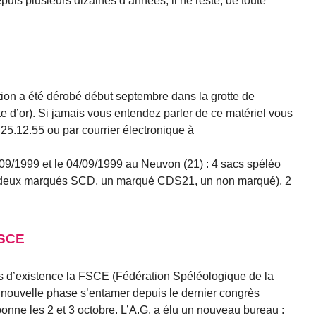
epuis plusieurs dizaines d’années, il ne reste, de toute
tion a été dérobé début septembre dans la grotte de
 d’or). Si jamais vous entendez parler de ce matériel vous
25.12.55 ou par courrier électronique à
/09/1999 et le 04/09/1999 au Neuvon (21) : 4 sacs spéléo
; deux marqués SCD, un marqué CDS21, un non marqué), 2
FSCE
 d’existence la FSCE (Fédération Spéléologique de la
ouvelle phase s’entamer depuis le dernier congrès
onne les 2 et 3 octobre. L’A.G. a élu un nouveau bureau :