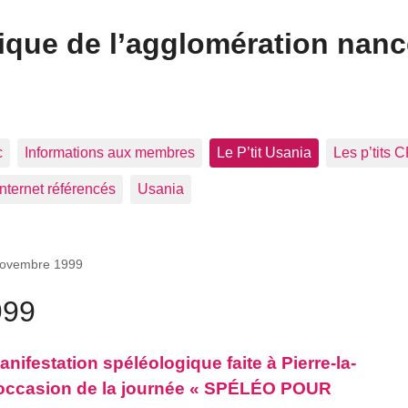
ique de l’agglomération nan
c
Informations aux membres
Le P’tit Usania
Les p’tits 
Internet référencés
Usania
Novembre 1999
999
nifestation spéléologique faite à Pierre-la-
l’occasion de la journée « SPÉLÉO POUR