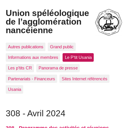
Union spéléologique
de l’agglomération
nancéienne
Autres publications
Grand public
Informations aux membres
Le P’tit Usania
Les p’tits CR
Panorama de presse
Partenariats - Financeurs
Sites Internet référencés
Usania
308 - Avril 2024
308 - Programme des activités et réunions