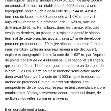
cette équipe russe a rabouté son exploration de juillet 2004 à
un croquis d’exploration établi de août 2003 et non, à une
topographie réelle au-delà de la cote de -1 544 m. Ainsi le
terminus de la pointe 2003 annoncée à -1 680 m, se voit
aujourd’hui ramené à la profondeur de -1 629 m, soit une
différence de 51 m. Par ailleurs, dans les travaux effectués
ces jours derniers, un plongeur ukrainien a passé le siphon
terminal de cette branche, ajoutant ainsi 17 m de développé
pour une profondeur de -10 m (ce siphon se poursuit étroit et
sans visibilité). Enfin un nouveau réseau a été découvert,
exploré et topographié depuis la cote de -1 637 m, par l’équipe
de pointe constituée de 4 ukrainiens, 1 espagnol et 1 français,
qui ont passé ces 15 derniers jours sous terre en dessous de
la cote -1 200 m. Cette nouvelle branche semi-active mène
dorénavant Voronya à la cote de -1 823 m (soit le record du
monde de profondeur) avec un arrêt sur siphon. Les
perspectives de ce nouveau réseau restent cependant encore
nombreuses, Voronya réservera encore, sans nul doute, de
multiples nouvelles surprises à l’avenir.
Bien cordialement à tous,