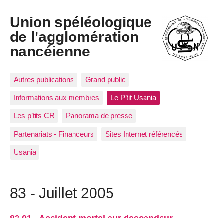
Union spéléologique
de l’agglomération
nancéienne
Autres publications
Grand public
Informations aux membres
Le P’tit Usania
Les p’tits CR
Panorama de presse
Partenariats - Financeurs
Sites Internet référencés
Usania
83 - Juillet 2005
83.01 - Accident mortel sur descendeur