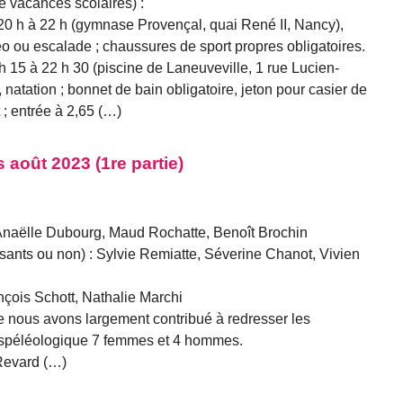
de vacances scolaires) :
 20 h à 22 h (gymnase Provençal, quai René II, Nancy),
o ou escalade ; chaussures de sport propres obligatoires.
0 h 15 à 22 h 30 (piscine de Laneuveville, 1 rue Lucien-
natation ; bonnet de bain obligatoire, jeton pour casier de
t ; entrée à 2,65 (…)
août 2023 (1re partie)
 Anaëlle Dubourg, Maud Rochatte, Benoît Brochin
ants ou non) : Sylvie Remiatte, Séverine Chanot, Vivien
çois Schott, Nathalie Marchi
nous avons largement contribué à redresser les
ue spéléologique 7 femmes et 4 hommes.
Revard (…)