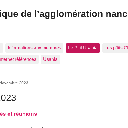
ique de l’agglomération nan
c
Informations aux membres
Le P’tit Usania
Les p’tits 
Internet référencés
Usania
 Novembre 2023
2023
és et réunions