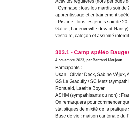
Activités régulières (hors périodes 
· Gymnase : tous les mardis soir de
apprentissage et entraînement spélé
· Piscine : tous les jeudis soir de 2
Galtier, Laneuveville-devant-Nancy), 
vestiaire, caleçon et assimilé interdi
303.1 - Camp spéléo Bauges 
4 novembre 2023, par Bertrand Maujean
Participants :
Usan : Olivier Deck, Sabine Véjux,
GS Le Graoully / SC Metz (sympathis
Romuald, Laetitia Boyer
ASHM (sympathisants ou non) : Fran
On remarquera pour commencer que 
statistiques de mixité de la pratiq
Base de vie : maison cantonale du 