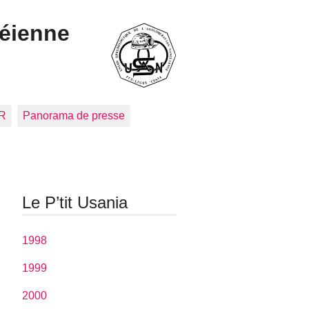
céienne
CR
Panorama de presse
Le P’tit Usania
1998
1999
2000