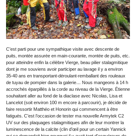
C’est parti pour une sympathique visite avec descente de
puits, montée assurée en main-courante, montée de puits, etc.
pour atteindre enfin la célèbre Vierge, beau pilier stalagmitique
dont je me souviens avoir participer au lavage il y a environ
35‑40 ans en transportant-déroulant-remballant des rouleaux
de tuyau de pompier dans la galerie… Nous mangeons à 14 h
accrochés éparpillés à la corde au niveau de la Vierge. Étienne
souhaitant aller au fond de la diaclase avec Nicolas, Lisa et
Lancelot (soit environ 100 m encore à parcourir), je décide de
faire ressortir Matthéo et Honorin qui commencent à être
fatigués. C’est l’occasion de tester ma nouvelle Armytek C2
UV sur des plaquages stalagmitiques afin de leur montrer la
luminescence de la calcite (clin d’œil pour un certain Yannick
qui se demandait bien pourquoi il y avait tant d’acquéreurs de