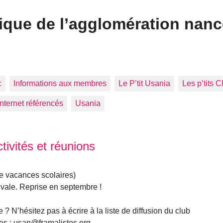
ique de l’agglomération nan
c
Informations aux membres
Le P’tit Usania
Les p’tits 
Internet référencés
Usania
ivités et réunions
de vacances scolaires)
ivale. Reprise en septembre !
? N’hésitez pas à écrire à la liste de diffusion du club
ires : usan@framalistes.org