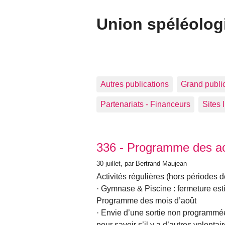
Union spéléolog
Autres publications
Grand publi
Partenariats - Financeurs
Sites 
Articles les plus récents
336 - Programme des act
30 juillet
, par Bertrand Maujean
Activités régulières (hors périodes 
· Gymnase & Piscine : fermeture est
Programme des mois d’août
· Envie d’une sortie non programmée 
pour savoir s’il y a d’autres volonta