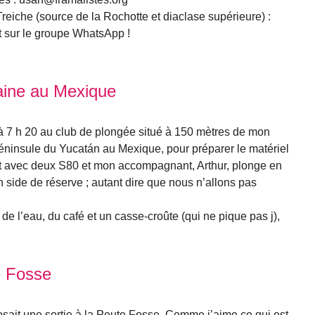
Treiche (source de la Rochotte et diaclase supérieure) :
 et sur le groupe WhatsApp !
aine au Mexique
 à 7 h 20 au club de plongée situé à 150 mètres de mon
éninsule du Yucatán au Mexique, pour préparer le matériel
t avec deux S80 et mon accompagnant, Arthur, plonge en
 side de réserve ; autant dire que nous n’allons pas
 de l’eau, du café et un casse-croûte (qui ne pique pas j),
e Fosse
sait une sortie à la Peute Fosse. Comme j’aime ce qui est