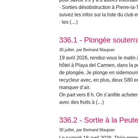
· Sorties désobstruction à Pierre-la-
suivez les infos sur la liste du club
· les (…)
336.1 - Plongée souterr
30 juillet
, par Bertrand Maujean
19 avril 2026, rendez-vous le matin
hôtel à Playa del Carmen, dans la p
de plongée. Je plonge en sidemoun
recycleur avec, en plus, deux S80 en
manquer d’air.
On part vers 8 h. On s’arrête acheter
avec des fruits à (…)
336.2 - Sortie à la Peut
30 juillet
, par Bertrand Maujean
Le samedi 18 avril 2026, Théo propo