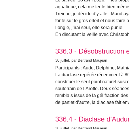
aquatique, cela me tente bien même si
Treiche, je décide d’y aller. Maud a
fonte sur le gros orteil et nous fair
l’ongle, j’irai seul, elle sera punie.
En discutant la veille avec Christo
336.3 - Désobstruction 
30 juillet
, par Bertrand Maujean
Participants : Aude, Delphine, Mathi
La diaclase repérée récemment à 8
constituer le seul point naturel sus
souterrain de l’Aroffe. Deux séances
remblais issus de la gélifraction d
de part et d’autre, la diaclase fait e
336.4 - Diaclase d’Audun
30 juillet
, par Bertrand Maujean